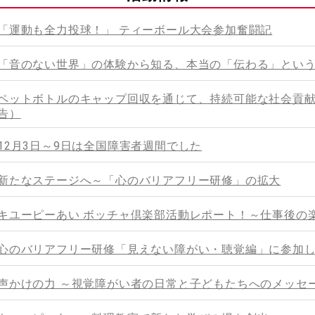
「運動も全力投球！」 ティーボール大会参加奮闘記
「音のない世界」の体験から知る、本当の「伝わる」とい
ペットボトルのキャップ回収を通じて、持続可能な社会貢献
告）
12月3日～9日は全国障害者週間でした
新たなステージへ～「心のバリアフリー研修」の拡大
キユーピーあい ボッチャ倶楽部活動レポート！～仕事後の
心のバリアフリー研修「見えない障がい・聴覚編」に参加
声かけの力 ～視覚障がい者の日常と子どもたちへのメッセ