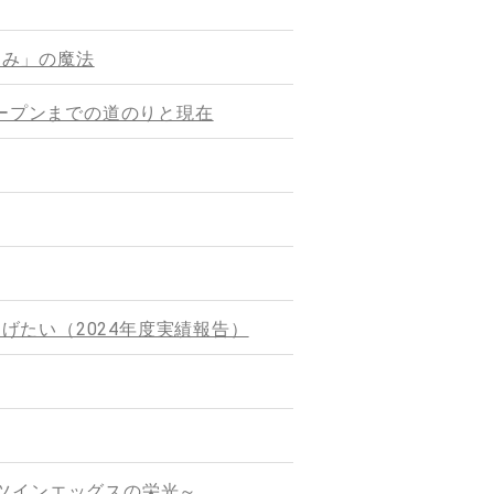
なみ」の魔法
」 オープンまでの道のりと現在
たい（2024年度実績報告）
摩ツインエッグスの栄光～