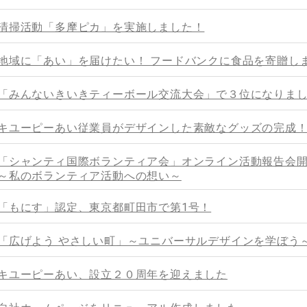
清掃活動「多摩ピカ」を実施しました！
地域に「あい」を届けたい！ フードバンクに食品を寄贈し
「みんないきいきティーボール交流大会」で３位になりま
キユーピーあい従業員がデザインした素敵なグッズの完成
「シャンティ国際ボランティア会」オンライン活動報告会
～私のボランティア活動への想い～
「もにす」認定、東京都町田市で第1号！
「広げよう やさしい町」～ユニバーサルデザインを学ぼう
キユーピーあい、設立２０周年を迎えました