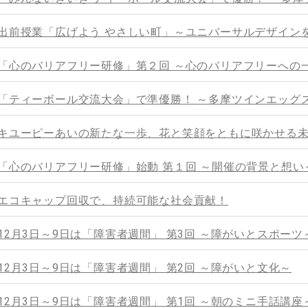
出前授業「広げよう やさしい町」～ユニバーサルデザイン
「心のバリアフリー研修」第２回 ～心のバリアフリーへの
「ティーボール交流大会」で準優勝！ ～多摩ツインエッグ
キユーピーあいの新たな一歩、花と笑顔をともに咲かせる
「心のバリアフリー研修」始動 第１回 ～開催の背景と想い
エコキャップ回収で、持続可能な社会貢献！
12月3日～9日は「障害者週間」 第3回 ～障がいとスポーツ
12月3日～9日は「障害者週間」 第2回 ～障がいと文化～
12月3日～9日は「障害者週間」 第1回 ～朝のミニ手話講座