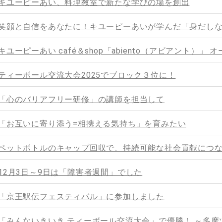
キユーピーあい、料理教室で新たな学びの場を創出
笑顔と自信をあなたに！キユーピーあいが学んだ「身だし
キユーピーあい café＆shop「abiento（アビアント）
ティーボール交流大会2025でブロック３位に！
「心のバリアフリー研修」の講師を担当して
「お互いに寄り添う=相携える気持ち」を育みたい
ペットボトルのキャップ回収で、持続可能な社会貢献につなげ
12月3日～9日は「障害者週間」でした
「京王駅伝フェスティバル」に参加しました
「みんないきいき ティーボール交流大会」で優勝！ ～多