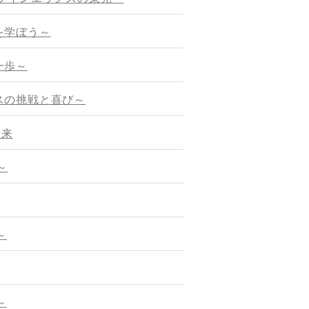
を学ぼう～
一歩～
スの挑戦と喜び～
未来
～
～
～